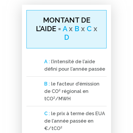
MONTANT DE
L’AIDE
=
A
x
B
x
C
x
D
A :
l’intensité de l’aide
défini pour l’année passée
B :
le facteur d’émission
de CO² régional en
tCO²/MWH
C :
le prix à terme des EUA
de l’année passée en
€/tCO²