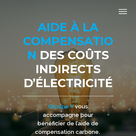
AIDE À LA
COMPENSATIO
N
DES COÛTS
INDIRECTS
D’ÉLECTRICITÉ
Groupe Y
vous
accompagne pour
bénéficier de l’aide de
compensation carbone.