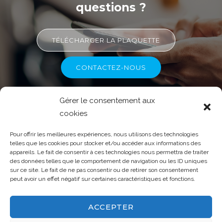
questions ?
TÉLÉCHARGER LA PLAQUETTE
CONTACTEZ-NOUS
Gérer le consentement aux
cookies
Pour offrir les meilleures expériences, nous utilisons des technologies
telles que les cookies pour stocker et/ou accéder aux informations des
appareils. Le fait de consentir à ces technologies nous permettra de traiter
des données telles que le comportement de navigation ou les ID uniques
Mentions légales
-
Politique de
sur ce site. Le fait de ne pas consentir ou de retirer son consentement
confidentialité
-
Politique de cookies
peut avoir un effet négatif sur certaines caractéristiques et fonctions.
(UE)
ACCEPTER
© 2026 Groupe Y - Tous droits réservés
- 53 rue des Marais 79024 NIORT - 05 49 32 49 01