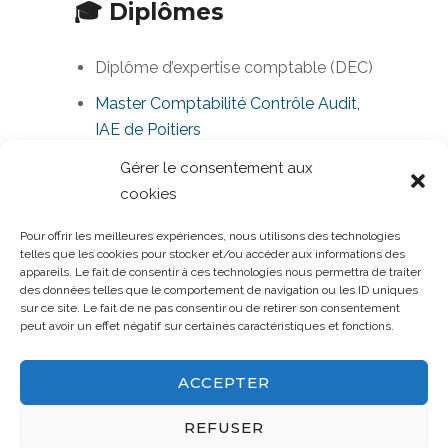
🎓 Diplômes
Diplôme d’expertise comptable (DEC)​
Master Comptabilité Contrôle Audit,
IAE de Poitiers
Gérer le consentement aux
cookies
Pour offrir les meilleures expériences, nous utilisons des technologies
telles que les cookies pour stocker et/ou accéder aux informations des
appareils. Le fait de consentir à ces technologies nous permettra de traiter
des données telles que le comportement de navigation ou les ID uniques
Mentions légales
-
Politique de
sur ce site. Le fait de ne pas consentir ou de retirer son consentement
confidentialité
-
Politique de cookies
peut avoir un effet négatif sur certaines caractéristiques et fonctions.
(UE)
ACCEPTER
© 2026 Groupe Y - Tous droits réservés
- 53 rue des Marais 79024 NIORT - 05 49 32 49 01
REFUSER