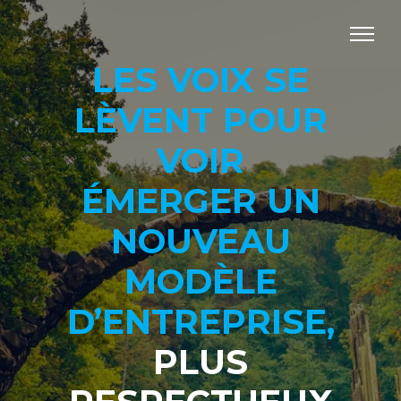
LES VOIX SE
LÈVENT POUR
VOIR
ÉMERGER UN
NOUVEAU
MODÈLE
D’ENTREPRISE,
PLUS