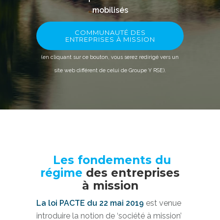
mobilisés
COMMUNAUTÉ DES
ENTREPRISES À MISSION
(en cliquant sur ce bouton, vous serez redirigé vers un
site web différent de celui de Groupe Y RSE).
Les fondements du
régime
des entreprises
à mission
La loi PACTE du 22 mai 2019
est venue
introduire la notion de ‘société à mission’