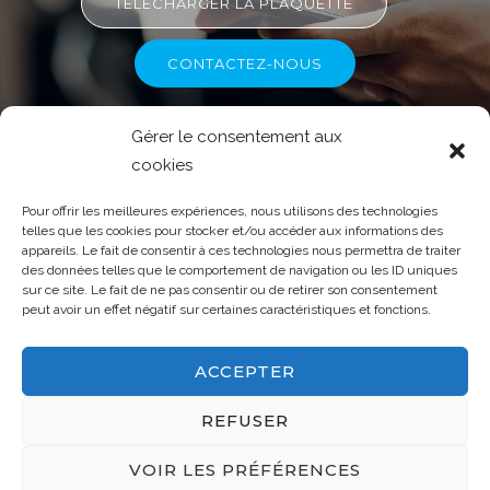
TÉLÉCHARGER LA PLAQUETTE
CONTACTEZ-NOUS
Gérer le consentement aux
cookies
Pour offrir les meilleures expériences, nous utilisons des technologies
telles que les cookies pour stocker et/ou accéder aux informations des
appareils. Le fait de consentir à ces technologies nous permettra de traiter
des données telles que le comportement de navigation ou les ID uniques
Mentions légales
-
Politique de
sur ce site. Le fait de ne pas consentir ou de retirer son consentement
confidentialité
-
Politique de cookies
peut avoir un effet négatif sur certaines caractéristiques et fonctions.
(UE)
ACCEPTER
© 2026 Groupe Y - Tous droits réservés
- 53 rue des Marais 79024 NIORT - 05 49 32 49 01
REFUSER
VOIR LES PRÉFÉRENCES